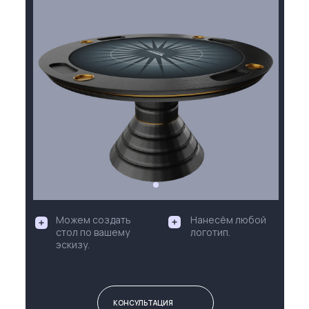
Можем создать
Нанесём любой
стол по вашему
логотип.
эскизу.
КОНСУЛЬТАЦИЯ