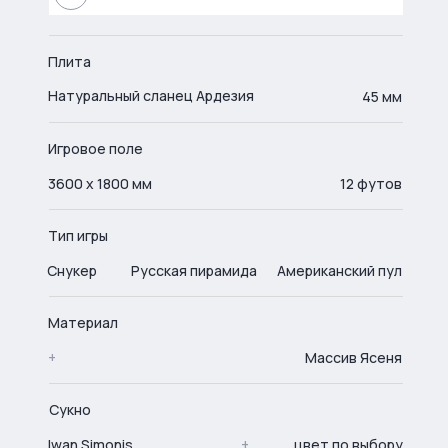
Плита
Натуральный сланец Ардезия
45 мм
Игровое поле
3600 х 1800 мм
12 футов
Тип игры
Снукер
Русская пирамида
Американский пул
Материал
+
Массив Ясеня
Сукно
Iwan Simonis
+
цвет по выбору