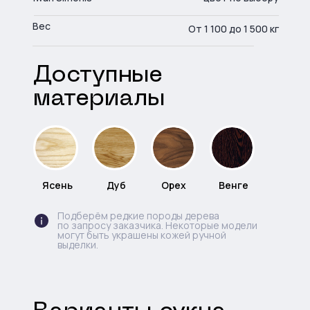
Вес
От 1 100 до 1 500 кг
Доступные
материалы
Ясень
Дуб
Орех
Венге
Подберём редкие породы дерева
по запросу заказчика. Некоторые модели
могут быть украшены кожей ручной
выделки.