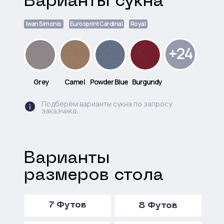
Варианты сукна
Iwan Simonis
Eurosprint Cardinal
Royal
+24
Grey
Camel
Powder Blue
Burgundy
Подберём варианты сукна по запросу
заказчика.
Варианты
размеров стола
7 Футов
8 Футов